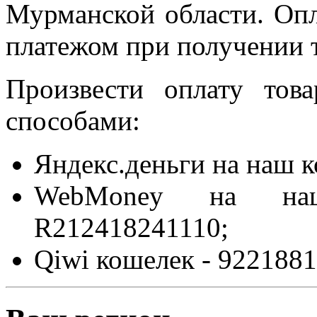
Мурманской области. Оп
платежом при получении т
Произвести оплату то
способами:
Яндекс.деньги на наш 
WebMoney на на
R212418241110;
Qiwi кошелек - 9221881