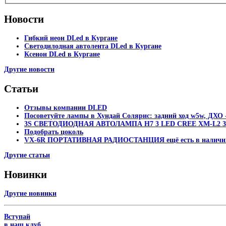
Новости
Гибкий неон DLed в Кургане
Светодилодная автолента DLed в Кургане
Ксенон DLed в Кургане
Другие новости
Статьи
Отзывы компании DLED
Посоветуйте лампы в Хундай Солярис: задний ход w5w, ДХО -
3S СВЕТОДИОДНАЯ АВТОЛАМПА H7 3 LED CREE XM-L2 30
Подобрать цоколь
VX-6R ПОРТАТИВНАЯ РАДИОСТАНЦИЯ ещё есть в наличи
Другие статьи
Новинки
Другие новинки
Вступай
в наш клуб