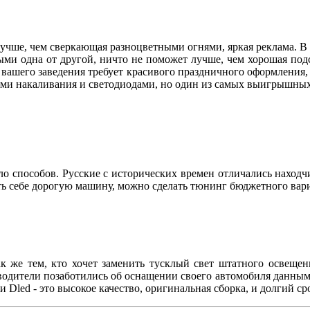
учше, чем сверкающая разноцветными огнями, яркая реклама. В 
ми одна от другой, ничто не поможет лучше, чем хорошая подс
вашего заведения требует красивого праздничного оформления, 
ами накаливания и светодиодами, но один из самых выигрышных
ло способов. Русские с исторических времен отличались находч
ить себе дорогую машину, можно сделать тюнинг бюджетного ва
так же тем, кто хочет заменить тусклый свет штатного освещ
водители позаботились об оснащении своего автомобиля данными
 Dled - это высокое качество, оригинальная сборка, и долгий ср