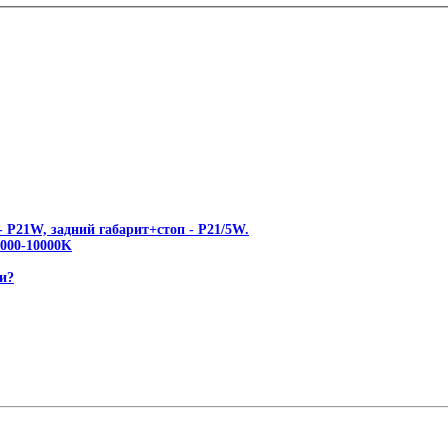
 P21W, задний габарит+стоп - P21/5W.
00-10000K
и?