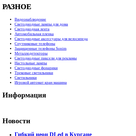
РАЗНОЕ
Видеонаблюдение
Светодиодные лампы для дома
Светодиодная лента
Автомобильная пленка
Светодиодные аксессуары для велосипеда
Спутниковые телефоны
Защищенные телефоны Sonim
Металлодетекторы
Светодиодные пиксели для рекламы
Настольные лампы
Светодиодные фонарики
Трековые светильники
Светильники
Игровой автомат кран машина
Информация
Новости
Гибкий неон DLed в Кургане