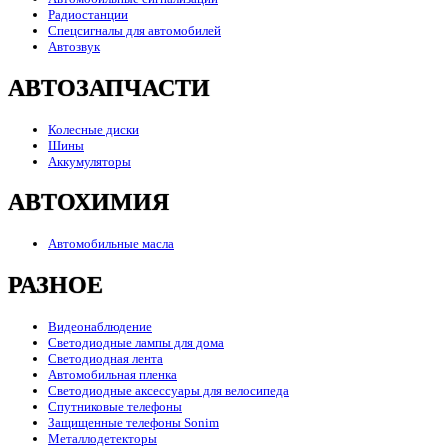
Радиостанции
Спецсигналы для автомобилей
Автозвук
АВТОЗАПЧАСТИ
Колесные диски
Шины
Аккумуляторы
АВТОХИМИЯ
Автомобильные масла
РАЗНОЕ
Видеонаблюдение
Светодиодные лампы для дома
Светодиодная лента
Автомобильная пленка
Светодиодные аксессуары для велосипеда
Спутниковые телефоны
Защищенные телефоны Sonim
Металлодетекторы