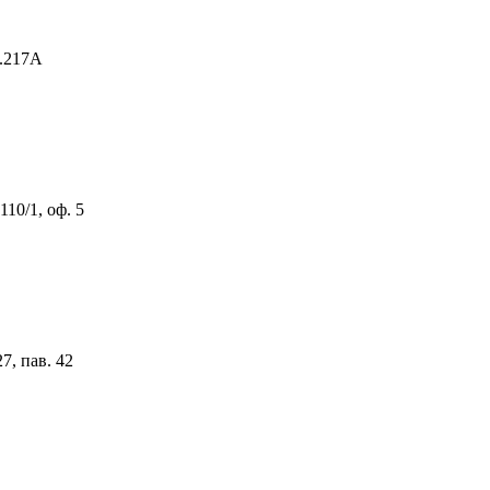
д.217А
110/1, оф. 5
7, пав. 42