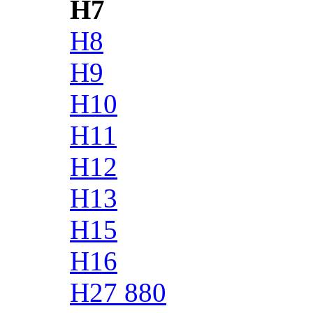
H7
H8
H9
H10
H11
H12
H13
H15
H16
H27 880