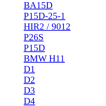
BA15D
P15D-25-1
HIR2 / 9012
P26S
P15D
BMW H11
D1
D2
D3
D4