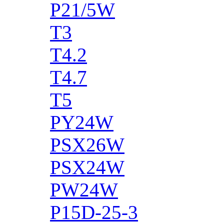
P21/5W
T3
T4.2
T4.7
T5
PY24W
PSX26W
PSX24W
PW24W
P15D-25-3