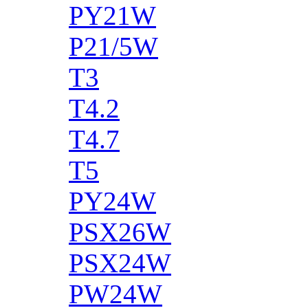
PY21W
P21/5W
T3
T4.2
T4.7
T5
PY24W
PSX26W
PSX24W
PW24W