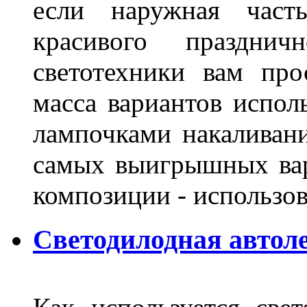
если наружная часть
красивого праздни
светотехники вам про
масса вариантов испол
лампочками накаливани
самых выигрышных вар
композиции - использо
Светодилодная автол