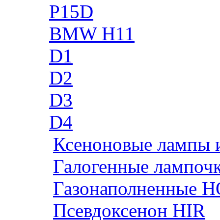
P15D
BMW H11
D1
D2
D3
D4
Ксеноновые лампы 
Галогенные лампоч
Газонаполненные H
Псевдоксенон HIR