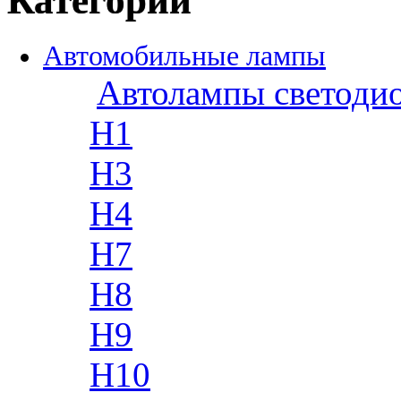
Категории
Автомобильные лампы
Автолампы светоди
H1
H3
H4
H7
H8
H9
H10