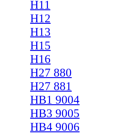
H11
H12
H13
H15
H16
H27 880
H27 881
HB1 9004
HB3 9005
HB4 9006