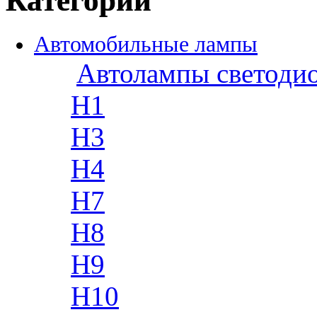
Категории
Автомобильные лампы
Автолампы светоди
H1
H3
H4
H7
H8
H9
H10