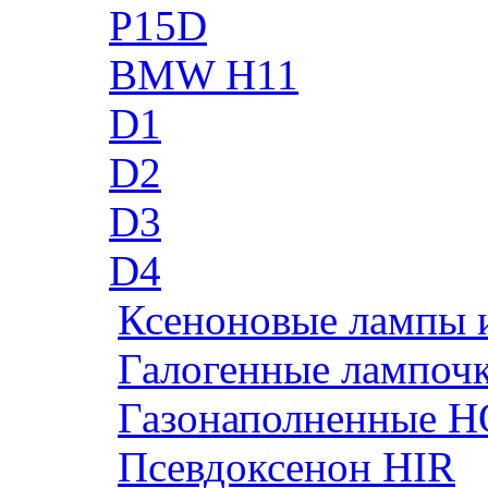
P15D
BMW H11
D1
D2
D3
D4
Ксеноновые лампы 
Галогенные лампоч
Газонаполненные H
Псевдоксенон HIR