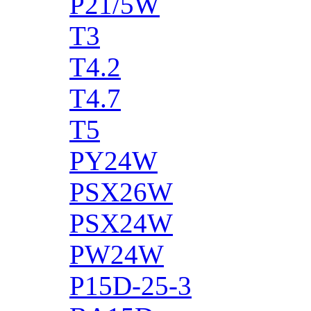
P21/5W
T3
T4.2
T4.7
T5
PY24W
PSX26W
PSX24W
PW24W
P15D-25-3