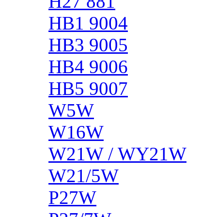
H27 881
HB1 9004
HB3 9005
HB4 9006
HB5 9007
W5W
W16W
W21W / WY21W
W21/5W
P27W