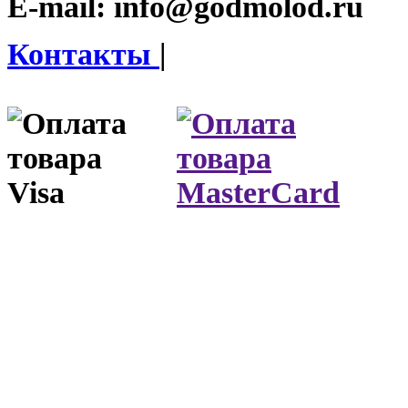
E-mail:
info@godmolod.ru
Контакты
|