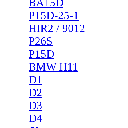
BA15D
P15D-25-1
HIR2 / 9012
P26S
P15D
BMW H11
D1
D2
D3
D4