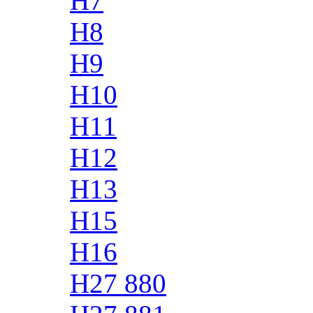
H7
H8
H9
H10
H11
H12
H13
H15
H16
H27 880