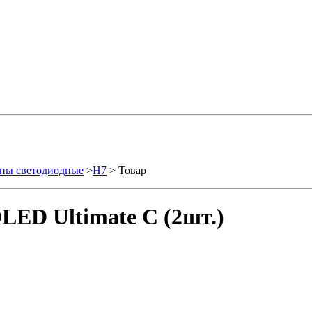
пы светодиодные
>
H7
> Товар
LED Ultimate C (2шт.)