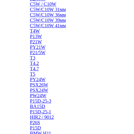
C5W / C10W
C5W/C10W 31мм
C5W/C10W 36мм
C5W/C10W 39мм
C5W/C10W 41мм
T4W
P13W
P21W
PY21W
P21/5W
T3
T4.2
T4.7
T5
PY24W
PSX26W
PSX24W
PW24W
P15D-25-3
BA15D
P15D-25-1
HIR2 / 9012
P26S
P15D
BMW H11