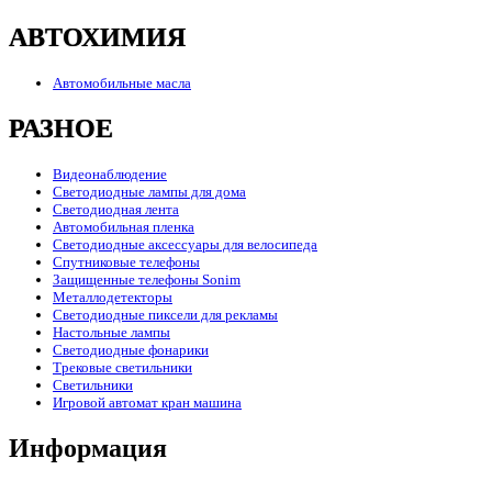
АВТОХИМИЯ
Автомобильные масла
РАЗНОЕ
Видеонаблюдение
Светодиодные лампы для дома
Светодиодная лента
Автомобильная пленка
Светодиодные аксессуары для велосипеда
Спутниковые телефоны
Защищенные телефоны Sonim
Металлодетекторы
Светодиодные пиксели для рекламы
Настольные лампы
Светодиодные фонарики
Трековые светильники
Светильники
Игровой автомат кран машина
Информация