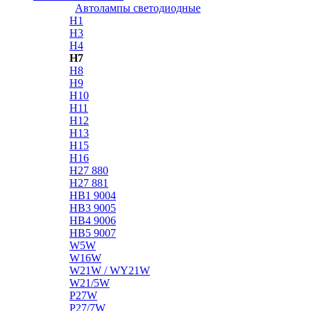
Автолампы светодиодные
H1
H3
H4
H7
H8
H9
H10
H11
H12
H13
H15
H16
H27 880
H27 881
HB1 9004
HB3 9005
HB4 9006
HB5 9007
W5W
W16W
W21W / WY21W
W21/5W
P27W
P27/7W