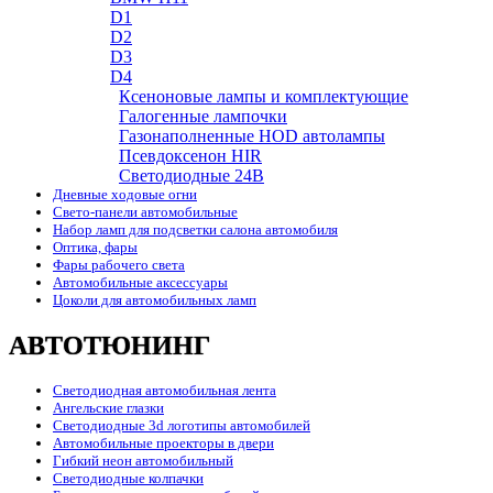
D1
D2
D3
D4
Ксеноновые лампы и комплектующие
Галогенные лампочки
Газонаполненные HOD автолампы
Псевдоксенон HIR
Cветодиодные 24B
Дневные ходовые огни
Свето-панели автомобильные
Набор ламп для подсветки салона автомобиля
Оптика, фары
Фары рабочего света
Автомобильные аксессуары
Цоколи для автомобильных ламп
АВТОТЮНИНГ
Светодиодная автомобильная лента
Ангельские глазки
Светодиодные 3d логотипы автомобилей
Автомобильные проекторы в двери
Гибкий неон автомобильный
Светодиодные колпачки