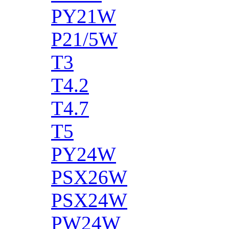
PY21W
P21/5W
T3
T4.2
T4.7
T5
PY24W
PSX26W
PSX24W
PW24W