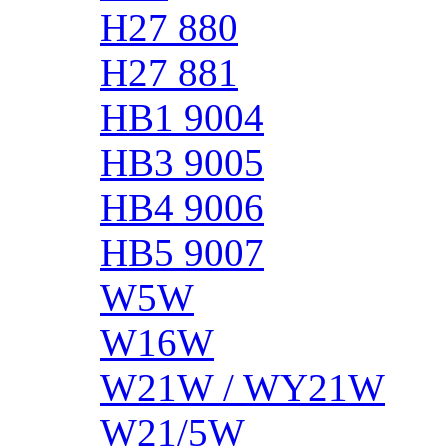
H27 880
H27 881
HB1 9004
HB3 9005
HB4 9006
HB5 9007
W5W
W16W
W21W / WY21W
W21/5W