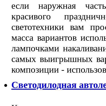
если наружная часть
красивого праздни
светотехники вам про
масса вариантов испол
лампочками накаливани
самых выигрышных вар
композиции - использо
Светодилодная автол