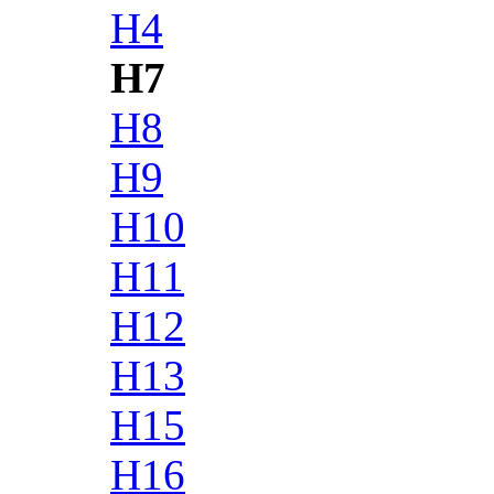
H4
H7
H8
H9
H10
H11
H12
H13
H15
H16