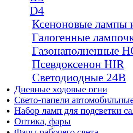
D4
Ксеноновые лампы 
Галогенные лампоч
Газонаполненные H
Псевдоксенон HIR
Cветодиодные 24B
Дневные ходовые огни
Свето-панели автомобильны
Набор ламп для подсветки с
Оптика, фары
Фары рабочего света