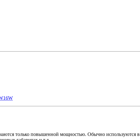
W16W
тся только повышенной мощностью. Обычно используются в ук
оковых габаритах и т.д.