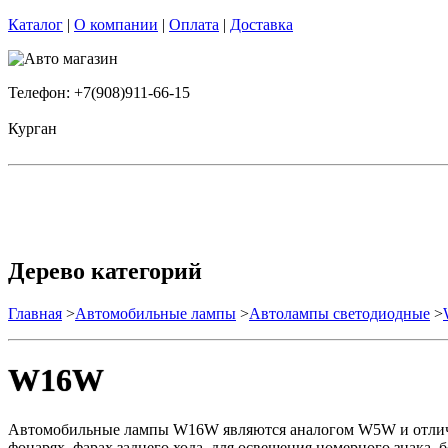
Каталог
|
О компании
|
Оплата
|
Доставка
Телефон: +7(908)911-66-15
Курган
Дерево категорий
Главная
>
Автомобильные лампы
>
Автолампы светодиодные
>
W16W
Автомобильные лампы W16W являются аналогом W5W и отличаю
фонарях, фарах заднего хода, для освещения номерного знака, б