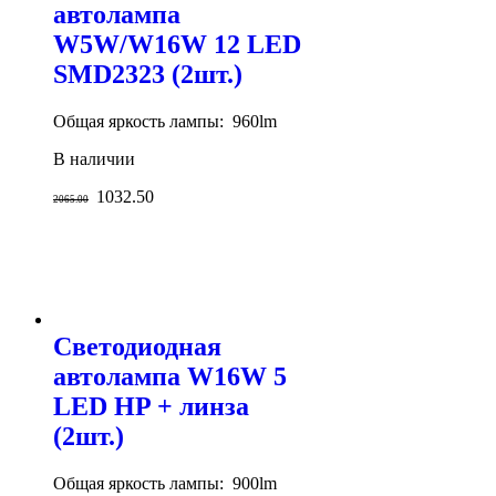
автолампа
W5W/W16W 12 LED
SMD2323 (2шт.)
Общая яркость лампы: 960lm
В наличии
1032.50
2065.00
Светодиодная
автолампа W16W 5
LED HP + линза
(2шт.)
Общая яркость лампы: 900lm