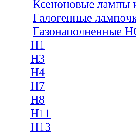
Ксеноновые лампы 
Галогенные лампоч
Газонаполненные H
H1
H3
H4
H7
H8
H11
H13