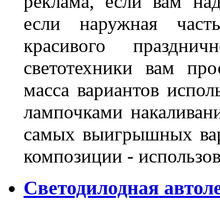
реклама, если вам на
если наружная часть
красивого праздни
светотехники вам про
масса вариантов испол
лампочками накаливани
самых выигрышных вар
композиции - использо
Светодилодная автол